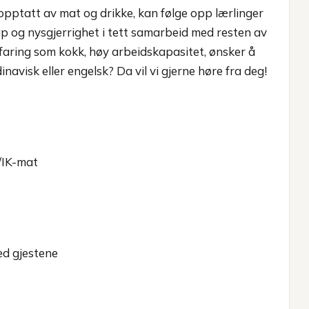
opptatt av mat og drikke, kan følge opp lærlinger
 og nysgjerrighet i tett samarbeid med resten av
faring som kokk, høy arbeidskapasitet, ønsker å
navisk eller engelsk? Da vil vi gjerne høre fra deg!
S/IK-mat
ed gjestene