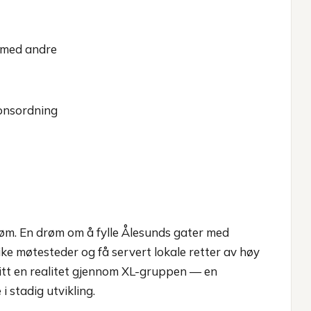
 med andre
jonsordning
røm. En drøm om å fylle Ålesunds gater med
ke møtesteder og få servert lokale retter av høy
litt en realitet gjennom XL-gruppen — en
 stadig utvikling.