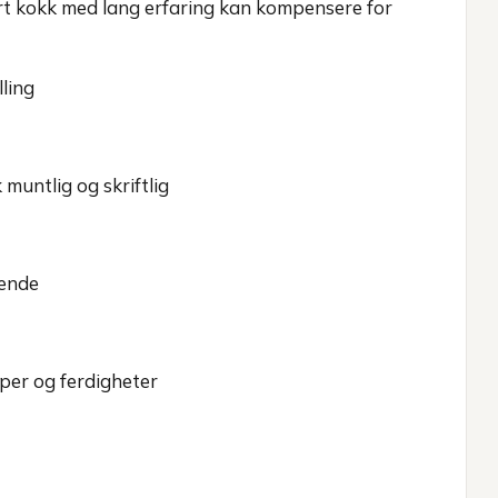
rt kokk med lang erfaring kan kompensere for
lling
 muntlig og skriftlig
kende
aper og ferdigheter