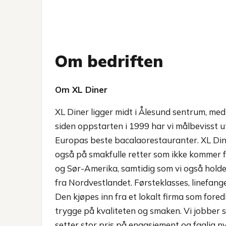
Om bedriften
Om XL Diner
XL Diner ligger midt i Ålesund sentrum, med
siden oppstarten i 1999 har vi målbevisst u
Europas beste bacalaorestauranter. XL Dine
også på smakfulle retter som ikke kommer 
og Sør-Amerika, samtidig som vi også holde
fra Nordvestlandet. Førsteklasses, linefang
Den kjøpes inn fra et lokalt firma som for
trygge på kvaliteten og smaken. Vi jobber s
setter stor pris på engasjement og faglig ny