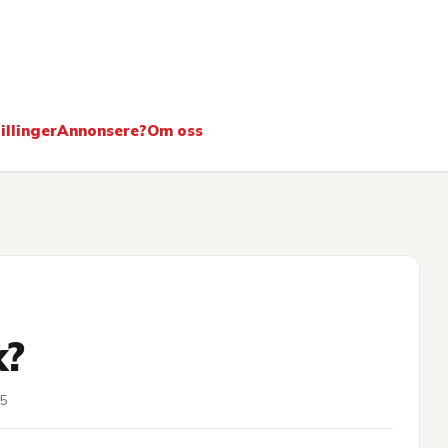
ere
illinger
Annonsere?
Om oss
k?
25