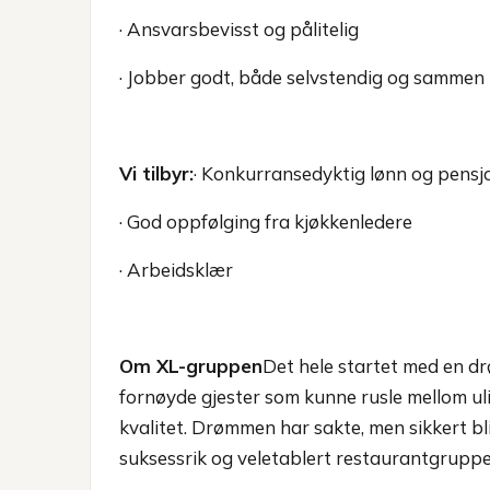
· Ansvarsbevisst og pålitelig
· Jobber godt, både selvstendig og sammen
Vi tilbyr:
· Konkurransedyktig lønn og pens
· God oppfølging fra kjøkkenledere
· Arbeidsklær
Om XL-gruppen
Det hele startet med en d
fornøyde gjester som kunne rusle mellom uli
kvalitet. Drømmen har sakte, men sikkert b
suksessrik og veletablert restaurantgruppe i