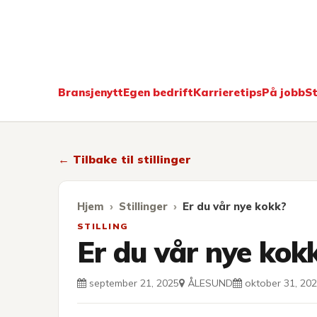
Kokkekarri
Bransjenytt
Egen bedrift
Karrieretips
På jobb
St
← Tilbake til stillinger
Hjem
Stillinger
Er du vår nye kokk?
STILLING
Er du vår nye kok
september 21, 2025
ÅLESUND
oktober 31, 20