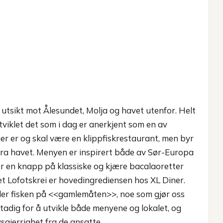
 utsikt mot Ålesundet, Molja og havet utenfor. Helt
tviklet det som i dag er anerkjent som en av
r er og skal være en klippfiskrestaurant, men byr
fra havet. Menyen er inspirert både av Sør-Europa
r en knapp på klassiske og kjære bacalaoretter
et Lofotskrei er hovedingrediensen hos XL Diner.
edler fisken på <<gamlemåten>>, noe som gjør oss
tadig for å utvikle både menyene og lokalet, og
sgjerrighet fra de ansatte.