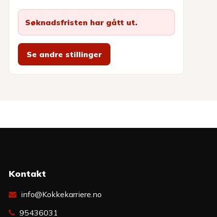
Søknadsfristen har gått ut.
Se andre stillinger
Kontakt
info@Kokkekarriere.no
95436031