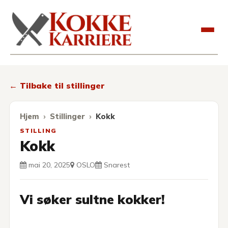
Kokkekarriere
← Tilbake til stillinger
Hjem
Stillinger
Kokk
STILLING
Kokk
mai 20, 2025
OSLO
Snarest
Vi søker sultne kokker!