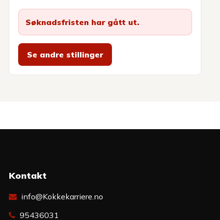
Søknadsfristen har gått ut.
Se andre stillinger
Kontakt
info@Kokkekarriere.no
95436031