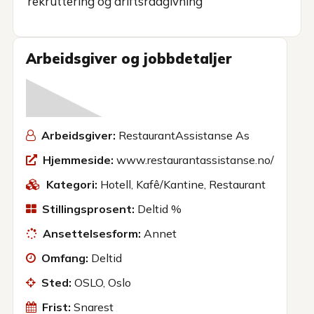
rekruttering og driftsrådgivning
Arbeidsgiver og jobbdetaljer
Arbeidsgiver:
RestaurantAssistanse As
Hjemmeside:
www.restaurantassistanse.no/
Kategori:
Hotell
,
Kafê/Kantine
,
Restaurant
Stillingsprosent:
Deltid %
Ansettelsesform:
Annet
Omfang:
Deltid
Sted:
OSLO, Oslo
Frist:
Snarest