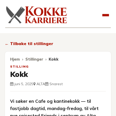
Kokkekarriere
← Tilbake til stillinger
Hjem
Stillinger
Kokk
STILLING
Kokk
juni 5, 2025
ALTA
Snarest
Vi søker en Cafe og kantinekokk — til
fastjobb dagtid, mandag-fredag, til vårt
nye spisested Friends i sentrum av Alta.