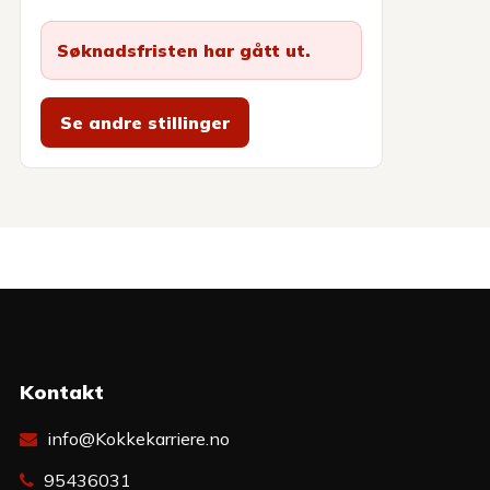
Søknadsfristen har gått ut.
Se andre stillinger
Kontakt
info@Kokkekarriere.no
95436031