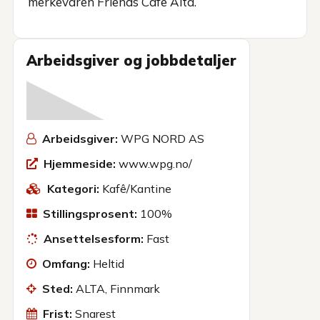
merkevaren Friends Cafe Alta.
Arbeidsgiver og jobbdetaljer
Arbeidsgiver:
WPG NORD AS
Hjemmeside:
www.wpg.no/
Kategori:
Kafê/Kantine
Stillingsprosent:
100%
Ansettelsesform:
Fast
Omfang:
Heltid
Sted:
ALTA, Finnmark
Frist:
Snarest