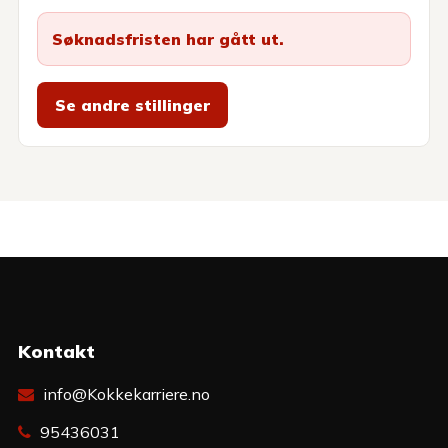
Søknadsfristen har gått ut.
Se andre stillinger
Kontakt
info@Kokkekarriere.no
95436031