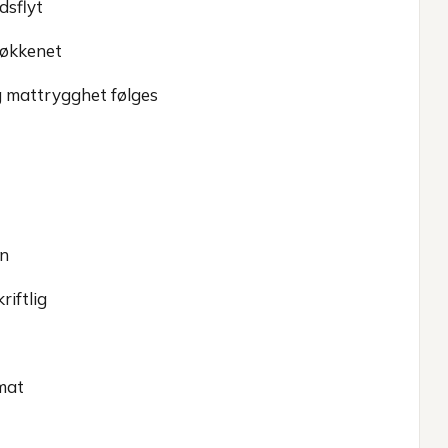
dsflyt
jøkkenet
og mattrygghet følges
en
iftlig
mat