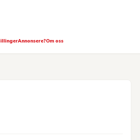
ere
illinger
Annonsere?
Om oss