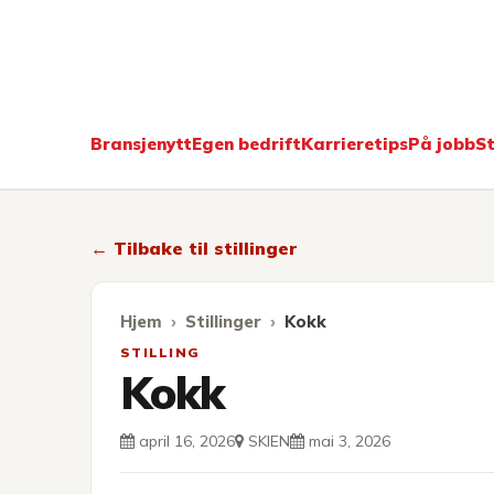
Kokkekarri
Bransjenytt
Egen bedrift
Karrieretips
På jobb
St
← Tilbake til stillinger
Hjem
Stillinger
Kokk
STILLING
Kokk
april 16, 2026
SKIEN
mai 3, 2026