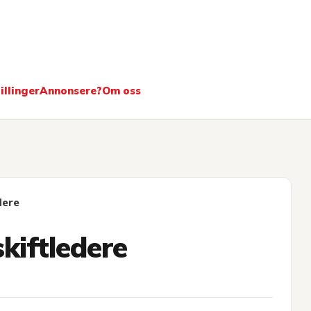
ere
illinger
Annonsere?
Om oss
dere
kiftledere