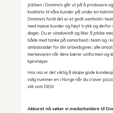
Jobben i Domino’s går ut på å produsere og
kvalitets til våre kunder på under en halvti
Domino’s fordi det er et godt samhold i team
med masse kunder og høyt trykk og derfor s
dager. Du er utadvendt og liker å jobbe m
både med tanke på samarbeid i team og i ku
ambassadør for din arbeidsgiver, alle ansat
merkevaren når dere bærer uniformen og lev
kjøretøyer.
Hos oss er det viktig å skape gode kundeop
valg nummer en i Norge når du craver pizza.
slik som DEG!
Akkurat nå søker vi medarbeidere til Dom