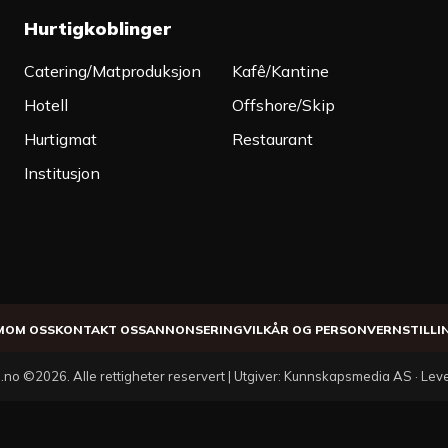
Hurtigkoblinger
Catering/Matproduksjon
Kafê/Kantine
Hotell
Offshore/Skip
Hurtigmat
Restaurant
Institusjon
M
OM OSS
KONTAKT OSS
ANNONSERING
VILKÅR OG PERSONVERN
STILLI
.no ©2026. Alle rettigheter reservert | Utgiver: Kunnskapsmedia AS · Le