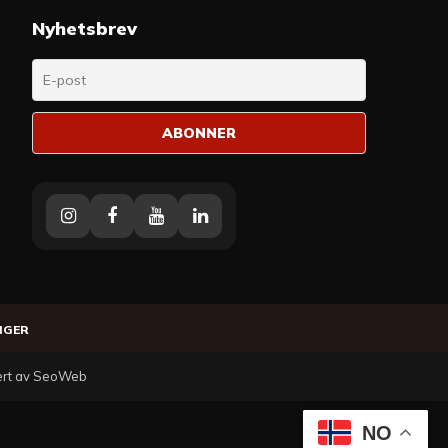
Nyhetsbrev
Instagram
Facebook
Youtube
Linkedin
NGER
vert av SeoWeb
NO