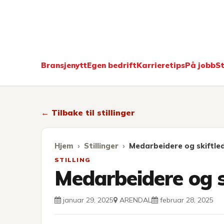
Kokkekarri
Bransjenytt
Egen bedrift
Karrieretips
På jobb
St
← Tilbake til stillinger
Hjem
Stillinger
Medarbeidere og skiftle
STILLING
Medarbeidere og s
januar 29, 2025
ARENDAL
februar 28, 2025