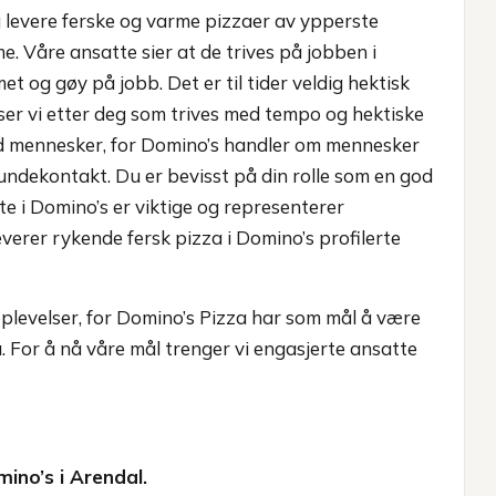
 levere ferske og varme pizzaer av ypperste
me. Våre ansatte sier at de trives på jobben i
et og gøy på jobb. Det er til tider veldig hektisk
er vi etter deg som trives med tempo og hektiske
ed mennesker, for Domino’s handler om mennesker
ndekontakt. Du er bevisst på din rolle som en god
te i Domino’s er viktige og representerer
erer rykende fersk pizza i Domino’s profilerte
plevelser, for Domino’s Pizza har som mål å være
 For å nå våre mål trenger vi engasjerte ansatte
ino’s i Arendal.