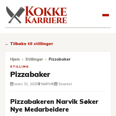
Kokkekarriere
← Tilbake til stillinger
Hjem
Stillinger
Pizzabaker
STILLING
Pizzabaker
mars 31, 2025
NARVIK
Snarest
Pizzabakeren Narvik Søker
Nye Medarbeidere