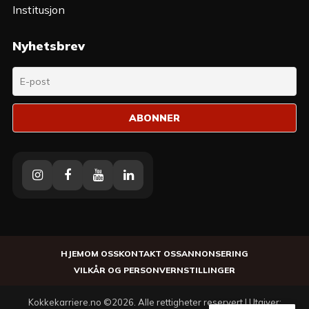
Institusjon
Nyhetsbrev
Instagram
Facebook
Youtube
Linkedin
HJEM
OM OSS
KONTAKT OSS
ANNONSERING
VILKÅR OG PERSONVERN
STILLINGER
Kokkekarriere.no ©2026. Alle rettigheter reservert | Utgiver: