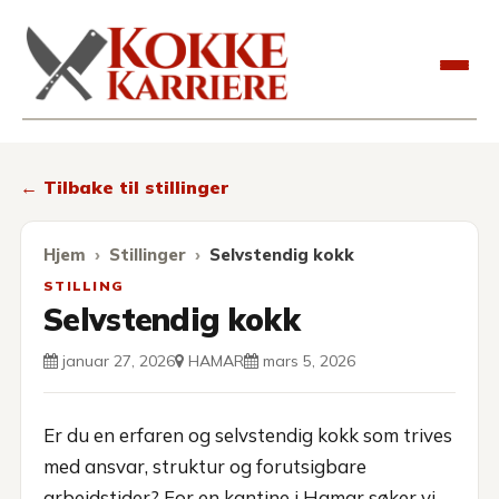
Kokkekarriere
← Tilbake til stillinger
Hjem
Stillinger
Selvstendig kokk
STILLING
Selvstendig kokk
januar 27, 2026
HAMAR
mars 5, 2026
Er du en erfaren og selvstendig kokk som trives
med ansvar, struktur og forutsigbare
arbeidstider? For en kantine i Hamar søker vi