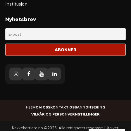
Institusjon
Nyhetsbrev
Instagram
Facebook
Youtube
Linkedin
HJEM
OM OSS
KONTAKT OSS
ANNONSERING
VILKÅR OG PERSONVERN
STILLINGER
Kokkekarriere.no ©2026. Alle rettigheter reservert | Utgiver: