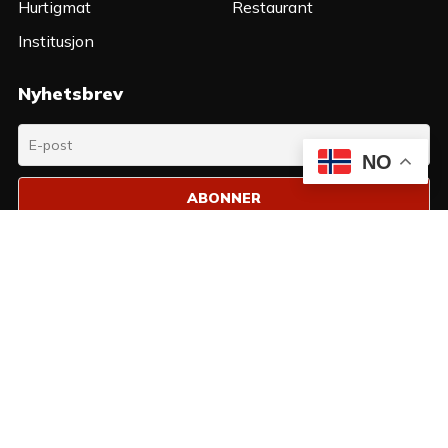
Hurtigmat
Restaurant
Institusjon
Nyhetsbrev
NO
Instagram
Facebook
Youtube
Linkedin
HJEM
OM OSS
KONTAKT OSS
ANNONSERING
VILKÅR OG PERSONVERN
STILLINGER