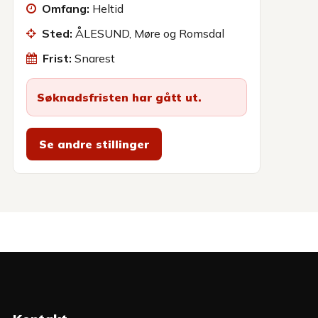
Omfang:
Heltid
Sted:
ÅLESUND, Møre og Romsdal
Frist:
Snarest
Søknadsfristen har gått ut.
Se andre stillinger