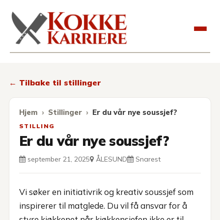
Kokkekarriere
← Tilbake til stillinger
Hjem
Stillinger
Er du vår nye soussjef?
STILLING
Er du vår nye soussjef?
september 21, 2025
ÅLESUND
Snarest
Vi søker en initiativrik og kreativ soussjef som
inspirerer til matglede. Du vil få ansvar for å
styre kjøkkenet når kjøkkensjefen ikke er til