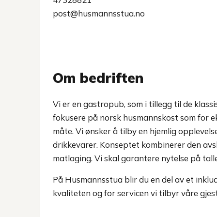
post@husmannsstua.no
Om bedriften
Vi er en gastropub, som i tillegg til de klas
fokusere på norsk husmannskost som for ek
måte. Vi ønsker å tilby en hjemlig opplevel
drikkevarer. Konseptet kombinerer den av
matlaging. Vi skal garantere nytelse på talle
På Husmannsstua blir du en del av et inklud
kvaliteten og for servicen vi tilbyr våre gjes