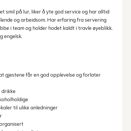
et smil på lur, liker å yte god service og har alltid
yllende og arbeidsom. Har erfaring fra servering
obbe i team og holder hodet kaldt i travle øyeblikk.
g engelsk.
at gjestene får en god opplevelse og forlater
 drikke
lkoholholdige
aler til ulike anledninger
r
organisert