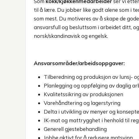
Som
kokk/kjøkkenmedarbeider
ser vi etter
til å lære. Du jobber like godt alene som i 
som mest. Du motiveres av å skape de god
ansvarsfull og besluttsom i arbeidet ditt, o
norsk/skandinavisk og engelsk.
Ansvarsområder/arbeidsoppgaver:
Tilberedning og produksjon av lunsj- o
Planlegging og oppfølging av daglig ar
Kvalitetssikring av produksjonen
Varehåndtering og lagerstyring
Delta i utvikling av menyer og konsept
IK-mat og mattrygghet i henhold til reg
Generell gjestebehandling
Jobbe aktivt for å redusere matsvinn