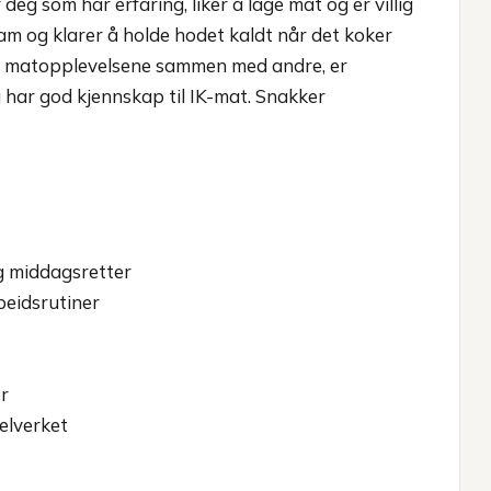
 deg som har erfaring, liker å lage mat og er villig
team og klarer å holde hodet kaldt når det koker
e matopplevelsene sammen med andre, er
g har god kjennskap til IK-mat. Snakker
g middagsretter
beidsrutiner
er
elverket