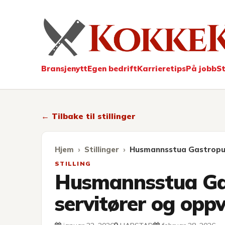
Kokkekarri
Bransjenytt
Egen bedrift
Karrieretips
På jobb
St
← Tilbake til stillinger
Hjem
Stillinger
Husmannsstua Gastropub 
STILLING
Husmannsstua Gas
servitører og opp