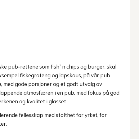
siske pub-rettene som fish`n chips og burger, skal
sempel fiskegrateng og lapskaus, på vår pub-
se, med gode porsjoner og et godt utvalg av
slappende atmosfæren i en pub, med fokus på god
rkenen og kvalitet i glasset.
erende fellesskap med stolthet for yrket, for
ter.