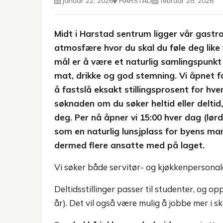
januar 22, 2026
HARSTAD
februar 28, 2026
Midt i Harstad sentrum ligger vår gastro
atmosfære hvor du skal du føle deg like
mål er å være et naturlig samlingspunkt
mat, drikke og god stemning. Vi åpnet f
å fastslå eksakt stillingsprosent for hver
søknaden om du søker heltid eller deltid,
deg. Per nå åpner vi 15:00 hver dag (lør
som en naturlig lunsjplass for byens ma
dermed flere ansatte med på laget.
Vi søker både servitør- og kjøkkenpersonal
Deltidsstillinger passer til studenter, og op
år). Det vil også være mulig å jobbe mer i 