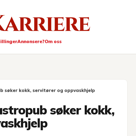
ere
illinger
Annonsere?
Om oss
søker kokk, servitører og oppvaskhjelp
tropub søker kokk,
vaskhjelp