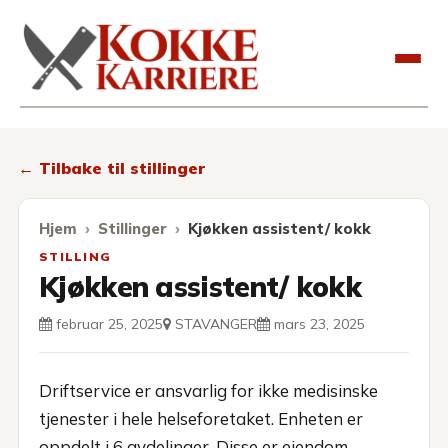
Kokkekarriere
← Tilbake til stillinger
Hjem
Stillinger
Kjøkken assistent/ kokk
STILLING
Kjøkken assistent/ kokk
februar 25, 2025
STAVANGER
mars 23, 2025
Driftservice er ansvarlig for ikke medisinske
tjenester i hele helseforetaket. Enheten er
oppdelt i 6 avdelinger. Disse er eiendom,