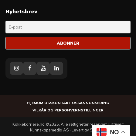
Nyhetsbrev
Instagram
Facebook
Youtube
Linkedin
HJEM
OM OSS
KONTAKT OSS
ANNONSERING
VILKÅR OG PERSONVERN
STILLINGER
Kokkekarriere.no ©2026. Alle rettigheter reservert | Utgiver:
Kunnskapsmedia AS · Levert av SeoWeb
NO