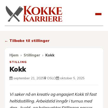
Kokkekarriere
← Tilbake til stillinger
Hjem
Stillinger
Kokk
STILLING
Kokk
september 21, 2025
OSLO
oktober 5, 2025
Vi søker nå en kreativ og engasjert Kokk til fast
heltidsstilling. Arbeidstid inngår i turnus med
dag-, kveld- og helgevakter Stillingen passer