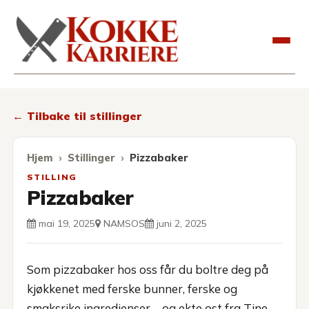
Kokkekarriere
← Tilbake til stillinger
Hjem
Stillinger
Pizzabaker
STILLING
Pizzabaker
mai 19, 2025
NAMSOS
juni 2, 2025
Som pizzabaker hos oss får du boltre deg på
kjøkkenet med ferske bunner, ferske og
smaksrike ingredienser – og ekte ost fra Tine.