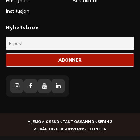
Hurtigmat
Restaurant
Institusjon
Nyhetsbrev
Instagram
Facebook
Youtube
Linkedin
HJEM
OM OSS
KONTAKT OSS
ANNONSERING
VILKÅR OG PERSONVERN
STILLINGER