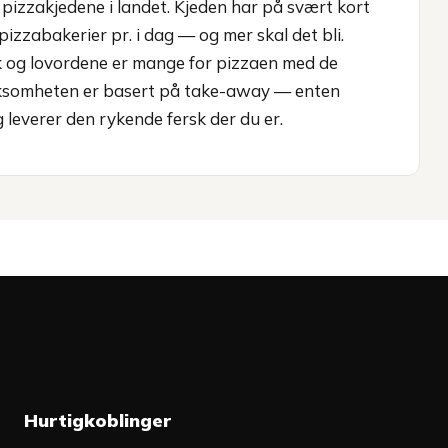
pizzakjedene i landet. Kjeden har på svært kort
izzabakerier pr. i dag — og mer skal det bli.
k og lovordene er mange for pizzaen med de
ksomheten er basert på take-away — enten
 leverer den rykende fersk der du er.
Hurtigkoblinger