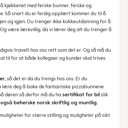
å kjøkkenet med ferske bunner, ferske og
ne. Så snart du er ferdig opplært kommer du til å
en og igjen. Du trenger ikke kokkeutdanning for å
Og være lærevillig, da vi lærer deg alt du trenger å
digvis travelt hos oss rett som det er. Og så må du
l til for at både kollegaer og kunder skal trives
er,
så det er da du trengs hos oss. Er du
e få lære deg å bake de fantastiske pizzabunnene
 på døren så derfor må du ha
sertifikat for bil
slik
også beherske norsk skriftlig og muntlig.
uligheter for større stilling og muligheter på sikt