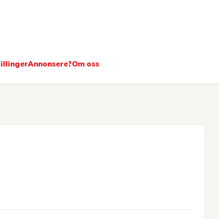
ere
illinger
Annonsere?
Om oss