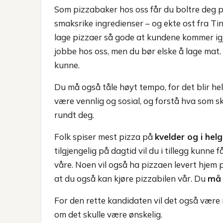
Som pizzabaker hos oss får du boltre deg p
smaksrike ingredienser – og ekte ost fra Ti
lage pizzaer så gode at kundene kommer igj
jobbe hos oss, men du bør elske å lage mat. 
kunne.
Du må også tåle høyt tempo, for det blir hel
være vennlig og sosial, og forstå hva som ska
rundt deg.
Folk spiser mest pizza på
kvelder og i helg
tilgjengelig på dagtid vil du i tillegg kunn
våre. Noen vil også ha pizzaen levert hjem
at du også kan kjøre pizzabilen vår. Du
må 
For den rette kandidaten vil det også være m
om det skulle være ønskelig.