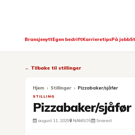
Kokkekarri
Bransjenytt
Egen bedrift
Karrieretips
På jobb
St
← Tilbake til stillinger
Hjem
Stillinger
Pizzabaker/sjåfør
STILLING
Pizzabaker/sjåfør
august 11, 2025
NAMSOS
Snarest