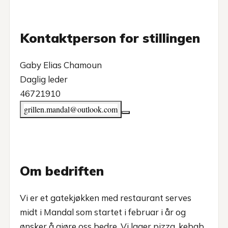
Kontaktperson for stillingen
Gaby Elias Chamoun
Daglig leder
46721910
grillen.mandal@outlook.com
Om bedriften
Vi er et gatekjøkken med restaurant serves
midt i Mandal som startet i februar i år og
ønsker å gjøre oss bedre. Vi lager pizza, kebab