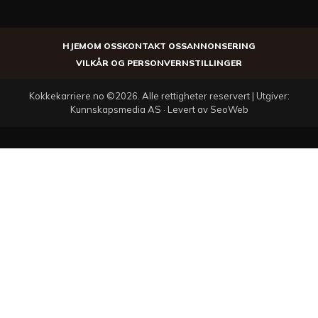
HJEM
OM OSS
KONTAKT OSS
ANNONSERING
VILKÅR OG PERSONVERN
STILLINGER
Kokkekarriere.no ©2026. Alle rettigheter reservert | Utgiver:
Kunnskapsmedia AS · Levert av SeoWeb